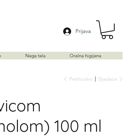
Prijava
e
Nega tela
Oralna higijena
Prethodno
Sljedeće
ivicom
molom) 100 ml