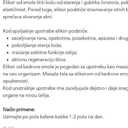
Eliksir od smole štiti kožu od starenja i gubitka čvrstoće, pob
elastičnost. Pored toga, eliksir podstiče izravnavanje sitnih
sprečava stvaranje akni.
Kod spoljašnje upotrebe eliksir podstiče:
zaceljivanje rana, opekotina, posekotina, apscesa i drug
poboljšanje stanja kože;
vraćanje zaštitne funkcije ćelija;
aktivnu regeneraciju tkiva.
Eliksir od kedrove smole je pogodan za upotrebu kao masažn
na ceo organizam. Masaža tela sa eliksirom od kedrove smol
opuštenosti.
Kod unutrašnje upotrebe ima zaceljujuće dejstvo i daje snag
organe na nivou ćelija.
Način primene:
Uzimajte po pola kafene kašike 1-2 puta na dan.