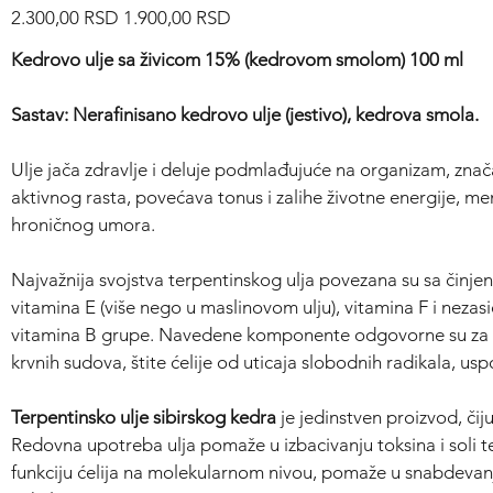
Redovna
Cijena
2.300,00 RSD
1.900,00 RSD
cijena
s
popustom
Kedrovo ulje sa živicom 15% (kedrovom smolom) 100 ml
Sastav:
Nerafinisano kedrovo ulje (jestivo), kedrova smola.
Ulje jača zdravlje i deluje podmlađujuće na organizam, zn
aktivnog rasta, povećava tonus i zalihe životne energije, m
hroničnog umora.
Najvažnija svojstva terpentinskog ulja povezana su sa činjen
vitamina E (više nego u maslinovom ulju), vitamina F i nezasić
vitamina B grupe. Navedene komponente odgovorne su za pr
krvnih sudova, štite ćelije od uticaja slobodnih radikala, us
Terpentinsko ulje sibirskog kedra
je jedinstven proizvod, čiju
Redovna upotreba ulja pomaže u izbacivanju toksina i soli 
funkciju ćelija na molekularnom nivou, pomaže u snabdevanj