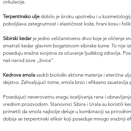
cirkulacije.
Terpentinsko ulje
dobilo je široku upotrebu i u kozmetologij
poboljšava zategnutnost i elastičnost kože, hrani kosu i folik
Sibirski kedar
je jedno veličanstveno drvo koje je oličenje s
smatrali kedar glavnim bogatstvom sibirske šume. To nije iz
poseduju snažna svojstva za očuvanje ljudskog zdravlja. Pos
naš narod zove „živica“.
Kedrova smola
sadrži biološki aktivne materije i eterična ul
dejstvo. Zahvaljujući tome, smola brzo i efikasno zaustavlja
Posedujući neverovatnu snagu isceljivanja rana i obnavljan
vrednim proizvodom. Stanovnici Sibira i Urala su koristili ke
primetili da smola najbolje deluje u kombinaciji sa prirodn
dobija se terpentinski eliksir koji poseduje mnogo snažniji 