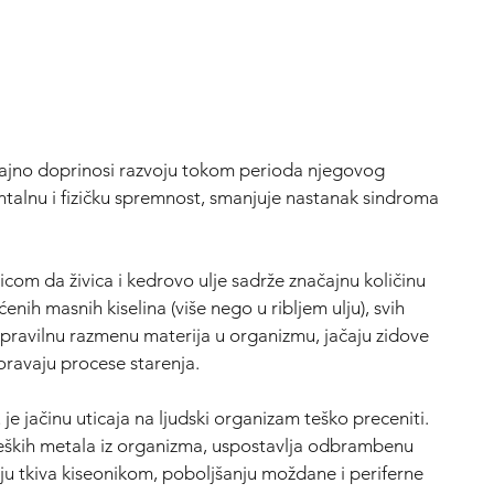
ačajno doprinosi razvoju tokom perioda njegovog
entalnu i fizičku spremnost, smanjuje nastanak sindroma
icom da živica i kedrovo ulje sadrže značajnu količinu
enih masnih kiselina (više nego u ribljem ulju), svih
avilnu razmenu materija u organizmu, jačaju zidove
poravaju procese starenja.
 je jačinu uticaja na ljudski organizam teško preceniti.
teških metala iz organizma, uspostavlja odbrambenu
u tkiva kiseonikom, poboljšanju moždane i periferne