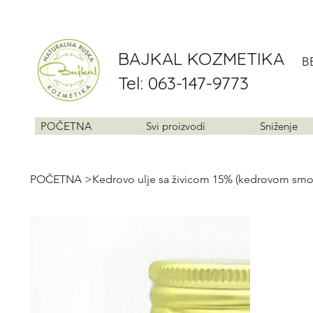
BAJKAL KOZMETIKA
B
Tel: 063-147-9773
POČETNA
Svi proizvodi
Sniženje
POČETNA
>
Kedrovo ulje sa živicom 15% (kedrovom smo