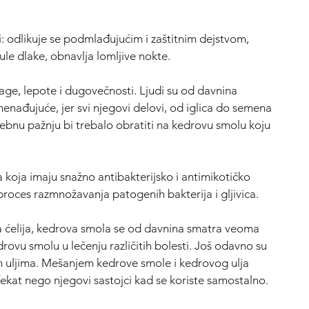
i: odlikuje se podmlađujućim i zaštitnim dejstvom,
ule dlake, obnavlja lomljive nokte.
nage, lepote i dugovečnosti. Ljudi su od davnina
nenađujuće, jer svi njegovi delovi, od iglica do semena
ebnu pažnju bi trebalo obratiti na kedrovu smolu koju
ja koja imaju snažno antibakterijsko i antimikotičko
 proces razmnožavanja patogenih bakterija i gljivica.
ja ćelija, kedrova smola se od davnina smatra veoma
drovu smolu u lečenju različitih bolesti. Još odavno su
im uljima. Mešanjem kedrove smole i kedrovog ulja
efekat nego njegovi sastojci kad se koriste samostalno.