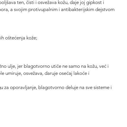
oljšava ten, čisti i osvežava kožu, daje joj gipkost i
 bora, a svojim protivupalnim i antibakterijskim dejstvom
ih oštećenja kože;
o ulje, jer blagotvorno utiče ne samo na kožu, već i
e umiruje, osvežava, daruje osećaj lakoće i
u za oporavljanje, blagotvorno deluje na sve sisteme i