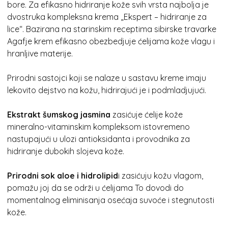
bore. Za efikasno hidriranje kože svih vrsta najbolja je
dvostruka kompleksna krema „Ekspert – hidriranje za
lice“. Bazirana na starinskim receptima sibirske travarke
Agafje krem efikasno obezbedjuje ćelijama kože vlagu i
hranljive materije.
Prirodni sastojci koji se nalaze u sastavu kreme imaju
lekovito dejstvo na kožu, hidrirajući je i podmladjujući.
Ekstrakt šumskog jasmina
zasićuje ćelije kože
mineralno-vitaminskim kompleksom istovremeno
nastupajući u ulozi antioksidanta i provodnika za
hidriranje dubokih slojeva kože.
Prirodni sok aloe i hidrolipid
i zasićuju kožu vlagom,
pomažu joj da se održi u ćelijama To dovodi do
momentalnog eliminisanja osećaja suvoće i stegnutosti
kože.