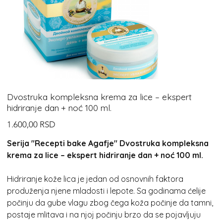
Dvostruka kompleksna krema za lice – ekspert
hidriranje dan + noć 100 ml.
Cijena
1.600,00 RSD
Serija "Recepti bake Agafje" Dvostruka kompleksna
krema za lice – ekspert hidriranje dan + noć 100 ml.
Hidriranje kože lica je jedan od osnovnih faktora
produženja njene mladosti i lepote. Sa godinama ćelije
počinju da gube vlagu zbog čega koža počinje da tamni,
postaje mlitava i na njoj počinju brzo da se pojavljuju