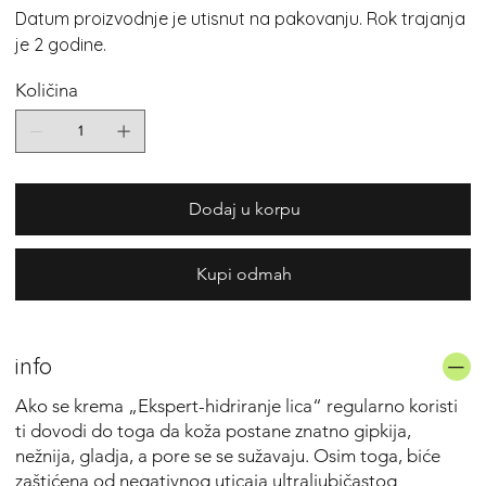
Datum proizvodnje je utisnut na pakovanju. Rok trajanja
je 2 godine.
Količina
Dodaj u korpu
Kupi odmah
info
Ako se krema „Ekspert-hidriranje lica“ regularno koristi
ti dovodi do toga da koža postane znatno gipkija,
nežnija, gladja, a pore se se sužavaju. Osim toga, biće
zaštićena od negativnog uticaja ultraljubičastog