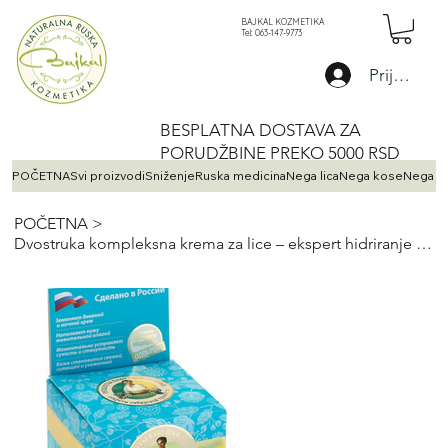
BAJKAL KOZMETIKA
Tel: 063-147-9773
Prijava
BESPLATNA DOSTAVA ZA
PORUDŽBINE PREKO 5000 RSD
POČETNA
Svi proizvodi
Sniženje
Ruska medicina
Nega lica
Nega kose
Nega te
POČETNA
>
Dvostruka kompleksna krema za lice – ekspert hidriranje dan + noć 100 ml.