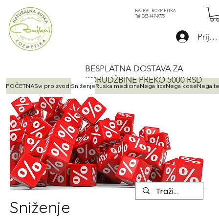
BAJKAL KOZMETIKA
Tel: 063-147-9773
Početna
Sniženje
Prijav
BESPLATNA DOSTAVA ZA
PORUDŽBINE PREKO 5000 RSD
POČETNA
Svi proizvodi
Sniženje
Ruska medicina
Nega lica
Nega kose
Nega te
Sniženje