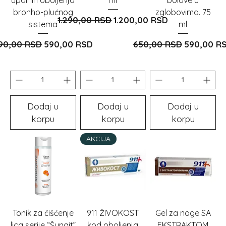
bronho-plućnog
zglobovima. 75
Redovna cijena
Cijena s popustom
1.290,00 RSD
1.200,00 RSD
sistema
ml
edovna cijena
Cijena s popustom
Redovna cijena
Cijena s 
90,00 RSD
590,00 RSD
650,00 RSD
590,00 R
Dodaj u
Dodaj u
Dodaj u
korpu
korpu
korpu
AKCIJA
Tonik za čišćenje
911 ŽIVOKOST
Gel za noge SA
lica serije “Šungit”
kod oboljenja
EKSTRAKTOM