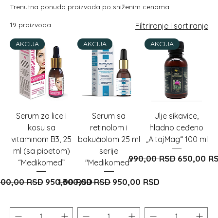
Trenutna ponuda proizvoda po sniženim cenama.
19 proizvoda
Filtriranje i sortiranje
AKCIJA
AKCIJA
AKCIJA
Serum za lice i
Serum sa
Ulje sikavice,
kosu sa
retinolom i
hladno ceđeno
vitaminom B3, 25
bakučiolom 25 ml
„AltajMag“ 100 ml
ml (sa pipetom)
serije
Redovna cijena
Cijena s 
990,00 RSD
650,00 R
“Medikomed”
"Medikomed"
dovna cijena
Cijena s popustom
Redovna cijena
Cijena s popustom
200,00 RSD
950,00 RSD
1.300,00 RSD
950,00 RSD