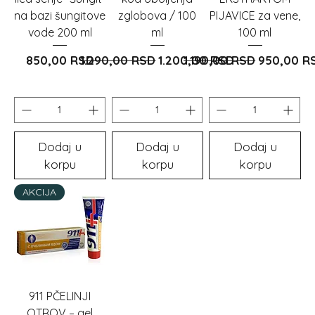
na bazi šungitove
zglobova / 100
PIJAVICE za vene,
vode 200 ml
ml
100 ml
Cijena
Redovna cijena
Cijena s popustom
Redovna cijena
Cijena s
850,00 RSD
1.290,00 RSD
1.200,00 RSD
1.190,00 RSD
950,00 R
Dodaj u
Dodaj u
Dodaj u
korpu
korpu
korpu
AKCIJA
911 PČELINJI
OTROV – gel