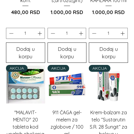
kom.
s,artroza,giht)
KAPILARA 100 ml
Cijena
Cijena
Cijena
480,00 RSD
1.000,00 RSD
1.000,00 RSD
Dodaj u
Dodaj u
Dodaj u
korpu
korpu
korpu
AKCIJA
AKCIJA
AKCIJA
"MALAVIT-
911 ČAGA gel-
Krem-balzam za
MENTO" 20
melem za
telo “Sustarutin
tableta kod
zglobove / 100
S.R. 28 Šungit“ za
upalnih oboljenja
ml
bolove u