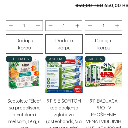
Redovna cijena
Cijena s 
850,00 RSD
650,00 R
Dodaj u
Dodaj u
Dodaj u
korpu
korpu
korpu
1+1 GRATIS
AKCIJA
AKCIJA
Septolete "Eleo"
911 S BIŠOFITOM
911 BADJAGA
sa propolisom,
kod oboljenja
PROTIV
mentolom i
zglobova
PROŠIRENIH
melisom, 19 g, 6
(osteohondr.,išija
VENA I VIDLJIVIH