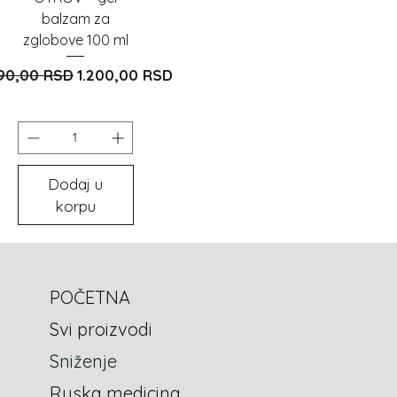
balzam za
zglobove 100 ml
dovna cijena
Cijena s popustom
290,00 RSD
1.200,00 RSD
Dodaj u
korpu
POČETNA
Svi proizvodi
Sniženje
Ruska medicina