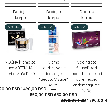
Dodaj u
Dodaj u
Dodaj u
korpu
korpu
korpu
AKCIJA
AKCIJA
AKCIJA
NOĆNA krema za
Krema
Vaginalete
lice ARTEMIJA
za izbeljivanje
"Ljusal" kod
serije „Sašel“,, 30
lica serije
upalnih procesa i
ml
"Beauty Visage"
poremećaja
45 ml
endometrijuma
dovna cijena
Cijena s popustom
890,00 RSD
1.490,00 RSD
1x10g
Redovna cijena
Cijena s popustom
850,00 RSD
650,00 RSD
Redovna cijena
Cijena s 
2.190,00 RSD
1.790,00 