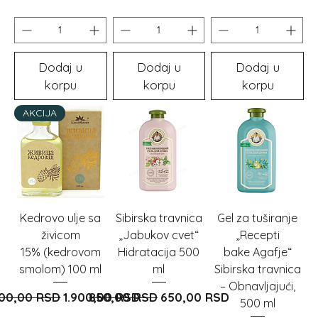
Dodaj u
Dodaj u
Dodaj u
korpu
korpu
korpu
AKCIJA
Kedrovo ulje sa
Sibirska travnica
Gel za tuširanje
živicom
„Jabukov cvet“
„Recepti
15% (kedrovom
Hidratacija 500
bake Agafje“
smolom) 100 ml
ml
Sibirska travnica
– Obnavljajući,
ovna cijena
Cijena s popustom
Redovna cijena
Cijena s popustom
300,00 RSD
1.900,00 RSD
850,00 RSD
650,00 RSD
500 ml