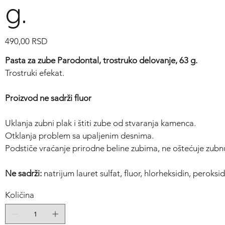
g.
Cijena
490,00 RSD
Pasta za zube Parodontal, trostruko de
lovanje
, 63 g.
Trostruki efekat
.
Proizvod ne sadrži fluor
Uklanja zubni plak i štiti zube od stvaranja kamenca.
Otklanja
problem sa upaljenim desnima.
Podstiče vraćanje prirodne beline zubima, ne oštećuje zubn
Ne sadrži:
natrijum lauret sulfat
, fluor, hlorheksidin, peroks
Količina