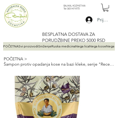
BAJKAL KOZMETIKA
Tel: 063-147-9773
Prijava
BESPLATNA DOSTAVA ZA
PORUDŽBINE PREKO 5000 RSD
POČETNA
Svi proizvodi
Sniženje
Ruska medicina
Nega lica
Nega kose
Nega te
POČETNA
>
Šampon protiv opadanja kose na bazi kleke, serije "Recepti bake Agafje" 500 ml.