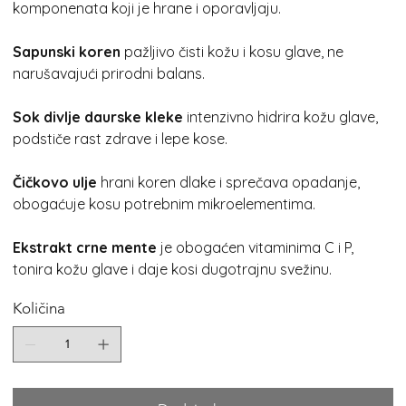
komponenata koji je hrane i oporavljaju.
Sapunski koren
pažljivo čisti kožu i kosu glave, ne
narušavajući prirodni balans.
Sok divlje daurske kleke
intenzivno hidrira kožu glave,
podstiče rast zdrave i lepe kose.
Čičkovo ulje
hrani koren dlake i sprečava opadanje,
obogaćuje kosu potrebnim mikroelementima.
Ekstrakt crne mente
je obogaćen vitaminima C i P,
tonira kožu glave i daje kosi dugotrajnu svežinu.
Količina