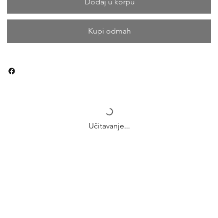
Dodaj u korpu
Kupi odmah
Učitavanje...