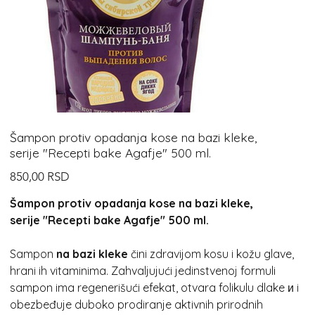
Šampon protiv opadanja kose na bazi kleke,
serije "Recepti bake Agafje" 500 ml.
Cijena
850,00 RSD
Šampon protiv opadanja kose na bazi kleke,
serije "Recepti bake Agafje" 500 ml.
Sampon
na bazi kleke
čini zdravijom kosu i kožu glave,
hrani ih vitaminima. Zahvaljujući jedinstvenoj formuli
sampon ima regenerišući efekat, otvara folikulu dlake и i
obezbeđuje duboko prodiranje aktivnih prirodnih