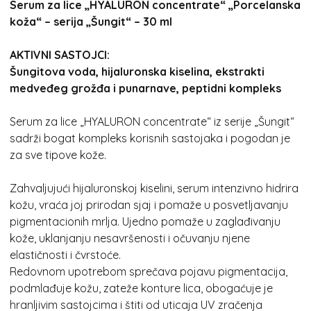
Serum za lice „HYALURON concentrate“ „Porcelanska
koža“ – serija „Šungit“ – 30 ml
AKTIVNI SASTOJCI:
Šungitova voda, hijaluronska kiselina, ekstrakti
medveđeg grožđa i punarnave, peptidni kompleks
Serum za lice „HYALURON concentrate“ iz serije „Šungit“
sadrži bogat kompleks korisnih sastojaka i pogodan je
za sve tipove kože.
Zahvaljujući hijaluronskoj kiselini, serum intenzivno hidrira
kožu, vraća joj prirodan sjaj i pomaže u posvetljavanju
pigmentacionih mrlja. Ujedno pomaže u zaglađivanju
kože, uklanjanju nesavršenosti i očuvanju njene
elastičnosti i čvrstoće.
Redovnom upotrebom sprečava pojavu pigmentacija,
podmlađuje kožu, zateže konture lica, obogaćuje je
hranljivim sastojcima i štiti od uticaja UV zračenja