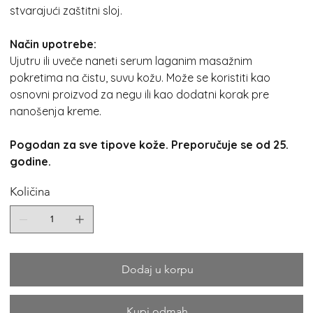
stvarajući zaštitni sloj.
Način upotrebe:
Ujutru ili uveče naneti serum laganim masažnim
pokretima na čistu, suvu kožu. Može se koristiti kao
osnovni proizvod za negu ili kao dodatni korak pre
nanošenja kreme.
Pogodan za sve tipove kože. Preporučuje se od 25.
godine.
Količina
Dodaj u korpu
Kupi odmah