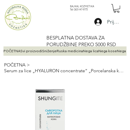
BAJKAL KOZMETIKA
Tel: 063-147-9773
Prijava
BESPLATNA DOSTAVA ZA
PORUDŽBINE PREKO 5000 RSD
POČETNA
Svi proizvodi
Sniženje
Ruska medicina
Nega lica
Nega kose
Nega te
POČETNA
>
Serum za lice „HYALURON concentrate“ „Porcelanska koža“ 30 ml