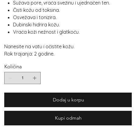
Sužava pore, vraća svežinu i ujednačen ten.
Čisti kožu od toksina.
Osvežava i tonizira.
Dubinski hidrira kožu.
Vraća koži nežnost i glatkoću.
Nanesite na vatu i očistite kožu.
Rok trajanja: 2 godine.
Količina
Dodaj u korpu
Kupi odmah