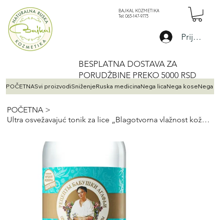
BAJKAL KOZMETIKA
Tel: 063-147-9773
Prijava
BESPLATNA DOSTAVA ZA
PORUDŽBINE PREKO 5000 RSD
POČETNA
Svi proizvodi
Sniženje
Ruska medicina
Nega lica
Nega kose
Nega te
POČETNA
>
Ultra osvežavajuć tonik za lice „Blagotvorna vlažnost kože 24 časa“, 200 ml