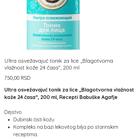
Ultra osvežavajuć tonik za lice „Blagotvorna
vlažnost kože 24 časa“, 200 ml
Cijena
750,00 RSD
Ultra osvežavajuć tonik za lice „Blagotvorna vlažnost
kože 24 časa“, 200 ml, Recepti Babuške Agafje
Dejstvo
Dubinski čisti kožu
Kompleks na bazi lekovitog bilja po starinskim
receptima.