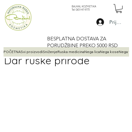
BAJKAL KOZMETIKA
Tel: 063-147-9773
Prijava
BESPLATNA DOSTAVA ZA
PORUDŽBINE PREKO 5000 RSD
POČETNA
Svi proizvodi
Sniženje
Ruska medicina
Nega lica
Nega kose
Nega te
Dar ruske prirode