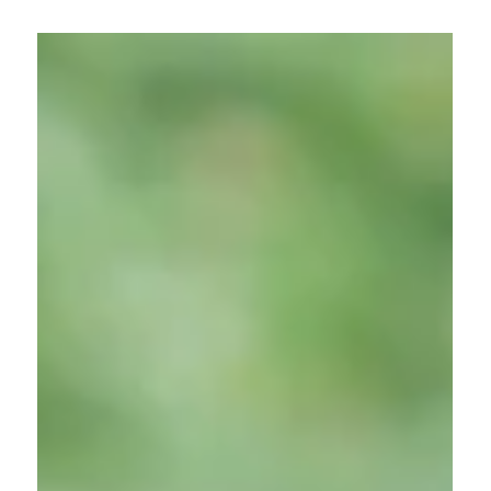
BAJKAL
23. sij 2024.
2 min čitanja
7 načina da koristite sapun "Katran
od breze".
Da biste se borili protiv peruti, akni i opadanja
kose, ne morate da trošite mnogo novca na razne
medicinske i kozmetičke proizvode, jer...