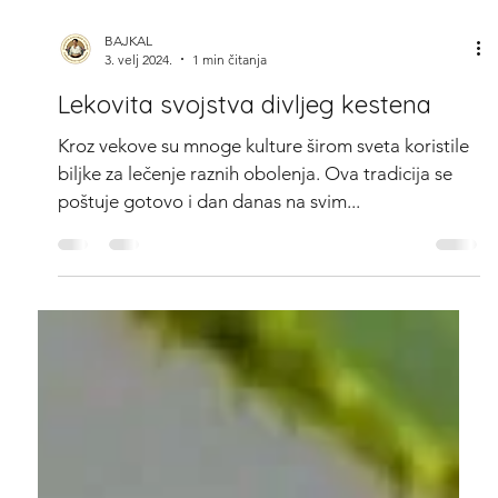
BAJKAL
3. velj 2024.
1 min čitanja
Lekovita svojstva divljeg kestena
Kroz vekove su mnoge kulture širom sveta koristile
biljke za lečenje raznih obolenja. Ova tradicija se
poštuje gotovo i dan danas na svim...