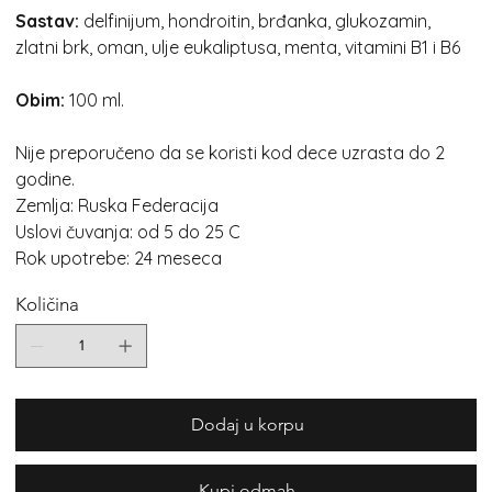
Sastav:
delfinijum, hondroitin, brđanka, glukozamin,
zlatni brk, oman, ulje eukaliptusa, menta, vitamini B1 i B6
Obim:
100 ml.
Nije preporučeno da se koristi kod dece uzrasta do 2
godine.
Zemlja: Ruska Federacija
Uslovi čuvanja: od 5 do 25 C
Rok upotrebe: 24 meseca
Količina
Dodaj u korpu
Kupi odmah