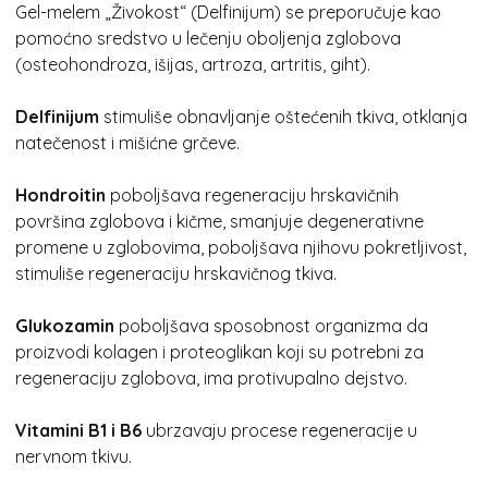
Gel-melem „Živokost“ (Delfinijum) se preporučuje kao
pomoćno sredstvo u lečenju oboljenja zglobova
(osteohondroza, išijas, artroza, artritis, giht).
Delfinijum
stimuliše obnavljanje oštećenih tkiva, otklanja
natečenost i mišićne grčeve.
Hondroitin
poboljšava regeneraciju hrskavičnih
površina zglobova i kičme, smanjuje degenerativne
promene u zglobovima, poboljšava njihovu pokretljivost,
stimuliše regeneraciju hrskavičnog tkiva.
Glukozamin
poboljšava sposobnost organizma da
proizvodi kolagen i proteoglikan koji su potrebni za
regeneraciju zglobova, ima protivupalno dejstvo.
Vitamini B1 i B6
ubrzavaju procese regeneracije u
nervnom tkivu.