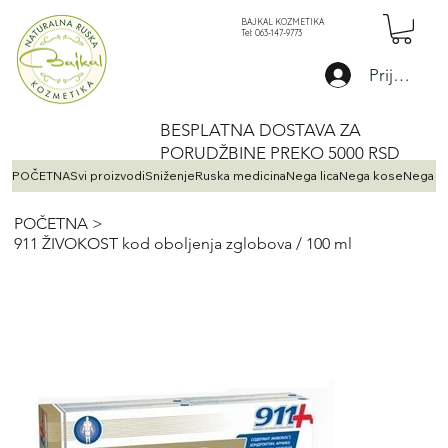
BAJKAL KOZMETIKA
Tel: 063-147-9773
Prijava
BESPLATNA DOSTAVA ZA
PORUDŽBINE PREKO 5000 RSD
POČETNA
Svi proizvodi
Sniženje
Ruska medicina
Nega lica
Nega kose
Nega te
POČETNA
>
911 ŽIVOKOST kod oboljenja zglobova / 100 ml