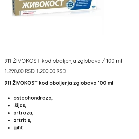
911 ŽIVOKOST kod oboljenja zglobova / 100 ml
Redovna
Cijena
1.290,00 RSD
1.200,00 RSD
cijena
s
popustom
911 ŽIVOKOST kod oboljenja zglobova 100 ml
osteohondroza,
išijas,
artroza,
artritis,
giht