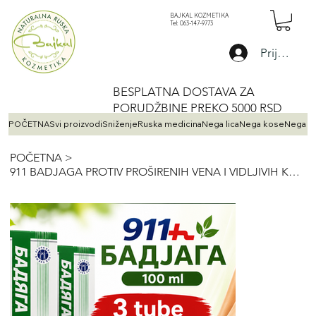
BAJKAL KOZMETIKA
Tel: 063-147-9773
Prijava
BESPLATNA DOSTAVA ZA
PORUDŽBINE PREKO 5000 RSD
POČETNA
Svi proizvodi
Sniženje
Ruska medicina
Nega lica
Nega kose
Nega te
POČETNA
>
911 BADJAGA PROTIV PROŠIRENIH VENA I VIDLJIVIH KAPILARA 100 ml