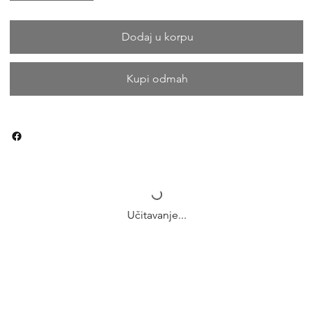
Dodaj u korpu
Kupi odmah
Učitavanje...