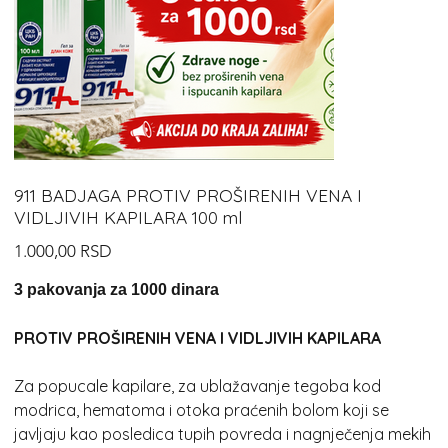
911 BADJAGA PROTIV PROŠIRENIH VENA I
VIDLJIVIH KAPILARA 100 ml
Cijena
1.000,00 RSD
3 pakovanja za 1000 dinara
PROTIV PROŠIRENIH VENA I VIDLJIVIH KAPILARA
Za popucale kapilare, za ublažavanje tegoba kod
modrica, hematoma i otoka praćenih bolom koji se
javljaju kao posledica tupih povreda i nagnječenja mekih