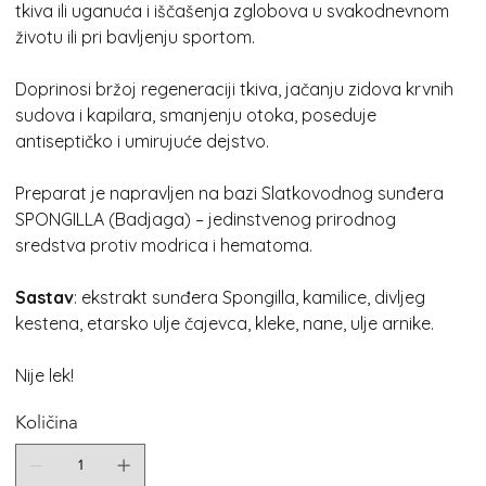
tkiva ili uganuća i iščašenja zglobova u svakodnevnom
životu ili pri bavljenju sportom.
Doprinosi bržoj regeneraciji tkiva, jačanju zidova krvnih
sudova i kapilara, smanjenju otoka, poseduje
antiseptičko i umirujuće dejstvo.
Preparat je napravljen na bazi Slatkovodnog sunđera
SPONGILLA (Badjaga) – jedinstvenog prirodnog
sredstva protiv modrica i hematoma.
Sastav
: ekstrakt sunđera Spongilla, kamilice, divljeg
kestena, etarsko ulje čajevca, kleke, nane, ulje arnike.
Nije lek!
Količina