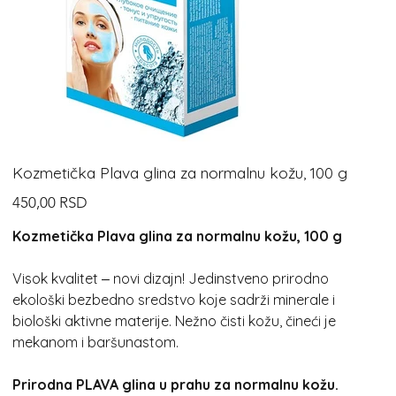
Kozmetička Plava glina za normalnu kožu, 100 g
Cijena
450,00 RSD
Kozmetička Plava glina za normalnu kožu, 100 g
Visok kvalitet ‒ novi dizajn! Jedinstveno prirodno
ekološki bezbedno sredstvo koje sadrži minerale i
biološki aktivne materije. Nežno čisti kožu, čineći je
mekanom i baršunastom.
Prirodna PLAVA glina u prahu za normalnu kožu.