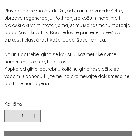
Plava glina nežno čisti kožu, odstranjuje izumrle ćelije,
ubrzava regeneraciju. Pothranjuje kožu mineralima i
biološki aktivnim materijama, stimuliše razmenu materija,
poboljšava krvotok. Kod redovne primene povećava
gipkost i elastičnost kože, poboljšava ten lica.
Način upotrebe: glina se koristi u kozmetičke svrhe i
namenjena za lice, telo i kosu.
Kupka od gline: p
otrebnu količinu gline razblažite sa
vodom u odnosu 1:1, temeljno promešajte dok smesa ne
postane homogena.
Količina