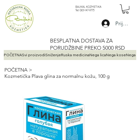
BAJKAL KOZMETIKA
Tel: 063-147-9773
Prijava
BESPLATNA DOSTAVA ZA
PORUDŽBINE PREKO 5000 RSD
POČETNA
Svi proizvodi
Sniženje
Ruska medicina
Nega lica
Nega kose
Nega te
POČETNA
>
Kozmetička Plava glina za normalnu kožu, 100 g