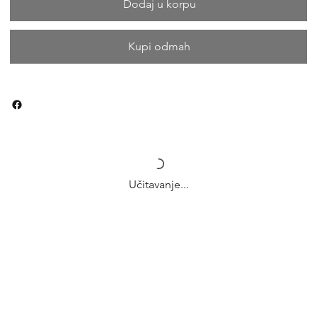
Dodaj u korpu
Kupi odmah
Učitavanje...