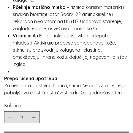
Pčelinje matično mleko
– riznica korisnih materija i
snažan biostimulator. Sadrži 22 aminokiseline i
rekordan nivo vitamina B5 i B7. Usporava starenje,
zaglađuje bore, osvežava i tonira kožu.
Vitamini A i E
– antioksidansi, vitamini lepote i
mladosti. Aktiviraju procese samoobnove kože,
stimulišu proizvodnju kolagena i elastina,
omekšavaju i hrane kožu, dajući joj negovan i blistav
izgled.
Preporučena upotreba:
Za negu lica – aktivno hidrira, stimuliše obnavljanje ćelija,
poboljšava elastičnost i čvrstinu kože, ujednačava ten.
Količina