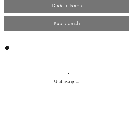
Dodaj u korpu
Kupi odmah
Učitavanje...