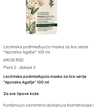
Lecitinska podmlađujuća maska za lice serije
"Apoteka Agafje" 100 ml
Cijena
690,00 RSD
Platiš 2 - dobiješ 3
Lecitinska podmlađujuća maska za lice serije
"Apoteka Agafje" 100 ml
Za sve tipove kože
Kombinujući savremena dostignuća kozmetologije i