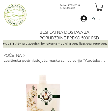
BAJKAL KOZMETIKA
Tel: 063-147-9773
Prijava
BESPLATNA DOSTAVA ZA
PORUDŽBINE PREKO 5000 RSD
POČETNA
Svi proizvodi
Sniženje
Ruska medicina
Nega lica
Nega kose
Nega te
POČETNA
>
Lecitinska podmlađujuća maska za lice serije "Apoteka Agafje" 100 ml