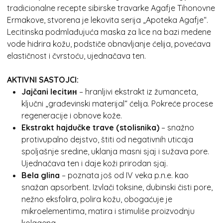
tradicionalne recepte sibirske travarke Agafje Tihonovne
Ermakove, stvorena je lekovita serija „Apoteka Agafje“.
Lecitinska podmlađujuća maska za lice na bazi medene
vode hidrira kožu, podstiče obnavljanje ćelija, povećava
elastičnost i čvrstoću, ujednačava ten.
AKTIVNI SASTOJCI:
Jajčani lecitин
– hranljivi ekstrakt iz žumanceta,
ključni „građevinski materijal“ ćelija. Pokreće procese
regeneracije i obnove kože.
Ekstrakt hajdučke trave (stolisnika)
– snažno
protivupalno dejstvo, štiti od negativnih uticaja
spoljašnje sredine, uklanja masni sjaj i sužava pore.
Ujednačava ten i daje koži prirodan sjaj.
Bela glina
– poznata još od IV veka p.n.e. kao
snažan apsorbent. Izvlači toksine, dubinski čisti pore,
nežno eksfolira, polira kožu, obogaćuje je
mikroelementima, matira i stimuliše proizvodnju
kolagena.