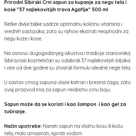
Prirodni Sibirski Crni sapun za kupanje za negu tela i
kose "37 najlekovitijih trava Agafije" 500 ml
Retke divlje biljke sadrže optimalnu količinu vitamina i
vrednih sastojaka, zato su njihovi ekstrati neophodni za
negu kože i kose.
Na osnovu dugogodišnjeg iskustva i tradicije stanovnika
Sibira,naši kozmetičari su odabrali 37 najlekovitijih biljaka
i više od dve godine su stvarali formulu idealne nege tela.
U sastav crnog sapuna ulaze katran i brezina čaga, zato
ovaj proizvod ima za sapun neobičnu crnu boju.
Sapun može da se koristi i kao šampon i kao gel za
tuširanje.
Način upotrebe:
Naneti sapun na vlažnu kosu ili kožu
tela, malo izmasirati, isprati vodom.