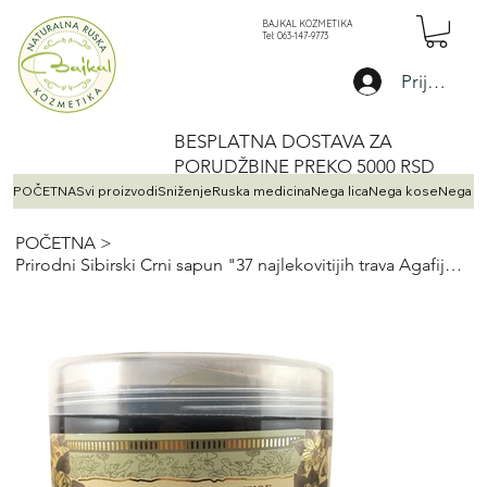
BAJKAL KOZMETIKA
Tel: 063-147-9773
Prijava
BESPLATNA DOSTAVA ZA
PORUDŽBINE PREKO 5000 RSD
POČETNA
Svi proizvodi
Sniženje
Ruska medicina
Nega lica
Nega kose
Nega te
POČETNA
>
Prirodni Sibirski Crni sapun "37 najlekovitijih trava Agafije" 500 ml​​​​​​​