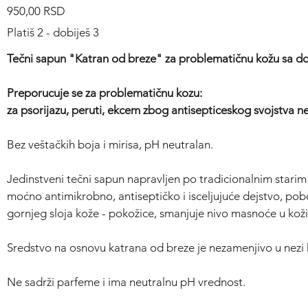
Cijena
950,00 RSD
Platiš 2 - dobiješ 3
Tečni sapun "Katran od breze" za problematičnu kožu sa do
Preporucuje se za problematičnu kozu:
za psorijazu, peruti, ekcem zbog antisepticeskog svojstva ne
Bez veštačkih boja i mirisa, pH neutralan.
Jedinstveni tečni sapun napravljen po tradicionalnim starim 
moćno antimikrobno, antiseptičko i isceljujuće dejstvo, pobol
gornjeg sloja kože - pokožice, smanjuje nivo masnoće u koži
Sredstvo na osnovu katrana od breze je nezamenjivo u nezi ko
Ne sadrži parfeme i ima neutralnu pH vrednost.