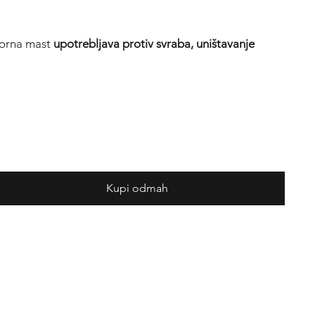
porna mast
upotrebljava protiv svraba, uništavanje
Kupi odmah