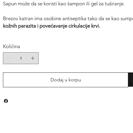
Sapun može da se koristi kao šampon ili gel za tuširanje.
Brezov katran ima osobine antiseptika tako da se kao sum
kožnih parazita i povećavanje cirkulacije krvi.
Količina
Dodaj u korpu