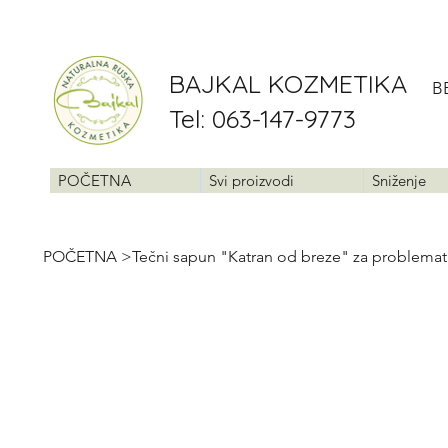
BAJKAL KOZMETIKA
B
Tel: 063-147-9773
POČETNA
Svi proizvodi
Sniženje
POČETNA
>
Tečni sapun "Katran od breze" za problemat