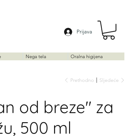
Prijava
e
Nega tela
Oralna higijena
Prethodno
Sljedeće
an od breze" za
u, 500 ml