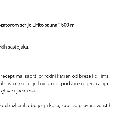
zatorom serije „Fito sauna“ 500 ml
kih sastojaka.
receptima, sadrži prirodni katran od breze koji ima
jšava cirkulaciju krvi u koži, podstiče regeneraciju
 glave i jača kosu.
d različitih oboljenja kože, kao i za preventivu istih.