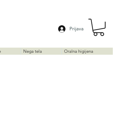
Prijava
e
Nega tela
Oralna higijena